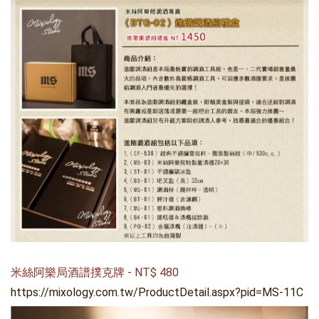
米絲阿樂局酒譜撲克牌
-
NT$
480
https://mixology.com.tw/ProductDetail.aspx?pid=MS-11C