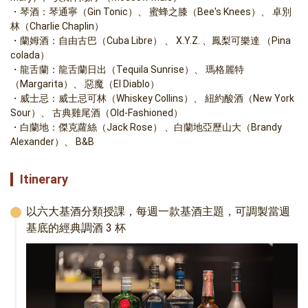
琴酒：琴通寧（Gin Tonic）、 蜜蜂之膝（Bee's Knees）、 卓別
林（Charlie Chaplin）  
蘭姆酒：自由古巴（Cuba Libre） 、 X.Y.Z. 、鳳梨可樂達 （Pina 
colada）
龍舌蘭：龍舌蘭日出（Tequila Sunrise）、 瑪格麗特
（Margarita）、 惡魔（El Diablo）  
威士忌：威士忌可林（Whiskey Collins）、 紐約酸酒（New York 
Sour）、 古典雞尾酒（Old-Fashioned）  
白蘭地：傑克蘿絲（Jack Rose） 、白蘭地亞歷山大（Brandy 
Alexander）、 B&B
Itinerary
以六大基酒分類授課，每週一款基酒主題，可調製當週
基底的經典調酒 3 杯