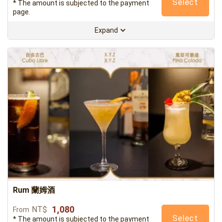
Select
* The amount is subjected to the payment
page.
Expand
Rum 蘭姆酒
1,080
NT$
From
Select
* The amount is subjected to the payment