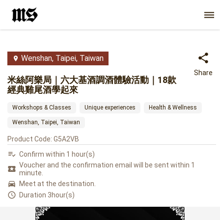
Wenshan, Taipei, Taiwan
Share
米絲阿樂局｜六大基酒調酒體驗活動｜18款
經典雞尾酒學起來
Workshops & Classes
Unique experiences
Health & Wellness
Wenshan, Taipei, Taiwan
Product Code
:
G5A2VB
Confirm within 1 hour(s)
Voucher and the confirmation email will be sent within 1
minute.
Meet at the destination.
Duration 3hour(s)