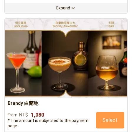
Expand
Brandy 白蘭地
1,080
NT$
From
Select
* The amount is subjected to the payment
page.