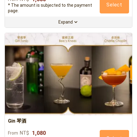
Select
* The amount is subjected to the payment
page.
Expand
Gin 琴酒
1,080
NT$
From