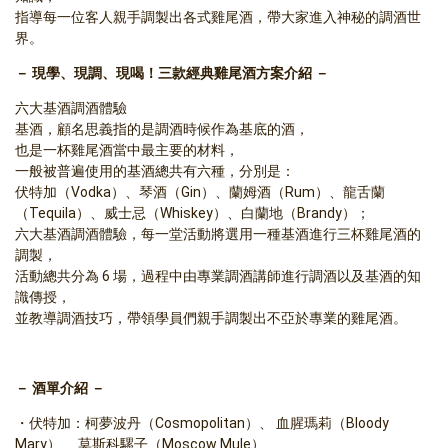
指導每一位客人親手調製出各式雞尾酒，帶大家進入神秘的調酒世
界。      
－ 現學、現調、現喝！三款經典雞尾酒方案介紹 －
六大基酒調酒體驗
基酒，顧名思義指的是調酒時候作為基底的酒，
也是一杯雞尾酒當中最主要的材料，
一般被普遍使用的基酒總共有六種，分別是：
伏特加（Vodka）、琴酒（Gin）、蘭姆酒（Rum）、龍舌蘭
（Tequila）、威士忌（Whiskey）、白蘭地（Brandy）；
六大基酒調酒體驗，每一堂活動將選用一種基酒進行三杯雞尾酒的
調製，
活動總共分為 6 場，過程中由專業調酒講師進行調酒以及基酒的知
識傳授，
並教導調酒技巧，帶領學員們親手調製出不亞於專業的雞尾酒。  
－ 酒單介紹 －
伏特加：柯夢波丹（Cosmopolitan）、 血腥瑪莉（Bloody 
Mary）、 莫斯科騾子（Moscow Mule）  