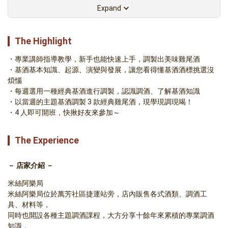
Expand
The Highlight
專業講師指導教學，新手也能快速上手，調製出美味雞尾酒
基酒基本知識、起源、演變與發展，讓您看得懂基酒酒標挑選沒
煩惱
每週選用一種經典基酒進行調製，認識調酒、了解基酒知識  
以當週的主題基酒調製 3 款經典雞尾酒，現學現調現喝！
4 人即可開班，快揪好友來參加～
The Experience
－ 店家介紹 －
米絲阿樂局
米絲阿樂局位於萬芳社區捷運站旁，店內販售各式酒類、調酒工
具、材料等，
同時也開設各種主題調酒課程，大方分享十餘年來累積的專業調酒
知識，