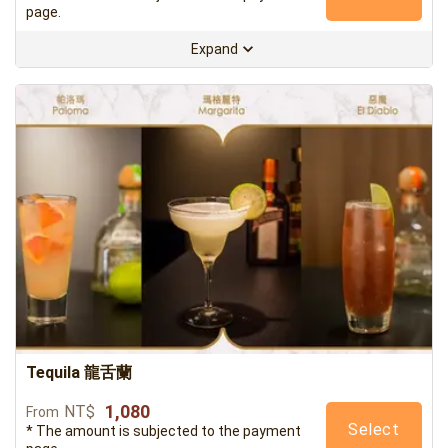
page.
Expand
Tequila 龍舌蘭
1,080
NT$
From
Select
* The amount is subjected to the payment