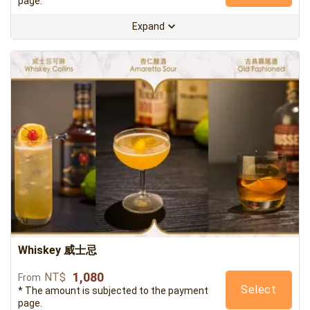
page.
Expand
Whiskey 威士忌
1,080
NT$
From
Select
* The amount is subjected to the payment
page.